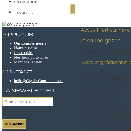
LA GALERIE
Accueil
/
art culinaire
A PROPOS :
la soupe gazon
Qui sommes-nous ?
Notre histoire
Originaire du bassin médit
Les cookies
Nos liens partenaires
Vos ingrédients 
Mentions légales
CONTACT
2 échalotes
1 branche d'estragon f
hello@CigalesGourmandes.fr
2 grosses bottes de per
10 cl de vin blanc
LA NEWSLETTER
1 cube bouillon
poivre du moulin
200 g de beurre
20 cl de crème épais
25 cl de crème liquid
1 cuillère à moka de
4 tranches de pain d