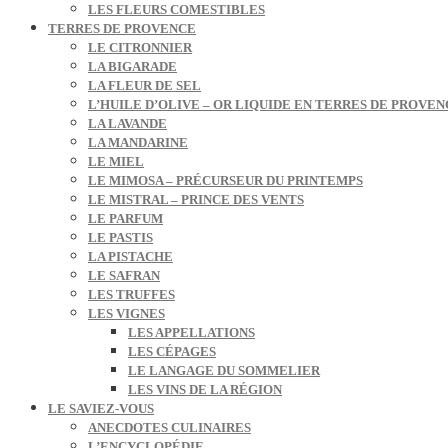
LES FLEURS COMESTIBLES
TERRES DE PROVENCE
LE CITRONNIER
LA BIGARADE
LA FLEUR DE SEL
L’HUILE D’OLIVE – OR LIQUIDE EN TERRES DE PROVEN
LA LAVANDE
LA MANDARINE
LE MIEL
LE MIMOSA – PRÉCURSEUR DU PRINTEMPS
LE MISTRAL – PRINCE DES VENTS
LE PARFUM
LE PASTIS
LA PISTACHE
LE SAFRAN
LES TRUFFES
LES VIGNES
LES APPELLATIONS
LES CÉPAGES
LE LANGAGE DU SOMMELIER
LES VINS DE LA RÉGION
LE SAVIEZ-VOUS
ANECDOTES CULINAIRES
L’ENCYCLOPÉDIE