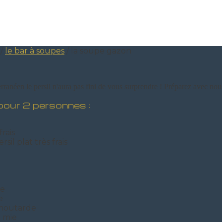
/
le bar à soupes
/
la soupe gazon
erranéen le persil n'aura pas fini de vous surprendre ! Préparez avec n
pour 2 personnes :
rais
sil plat très frais
se
e
 moutarde
e mie