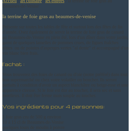
Accueil
/
art culinaire
/
les entrées
/
la terrine de foie gras au
Beaumes-de-Venise
la terrine de foie gras au beaumes-de-venise
Présente sur toutes les tables de fête et surtout lors des fêtes de fin
d'année. Osez également de servir la terrine de foie gras de canard
au Beaumes-de-Venise en plein été, lors d'un dîner dans votre jardin,
garni de quelques lamelles de pommes crues, de figues fraîches
rôties ou de pointes d'asperges vertes "al dente" et accompagné d'un
vin blanc bien frais.
l'achat :
Vous trouverez des foies de canard ou d'oie (notre préféré) dans tout
bon supermarché ou chez votre volailler ou boucher. Ils seront
parfaits à condition d'avoir un aspect blanchâtre ou beige-rose et une
apparence cireuse. Si le foie est dur au toucher, il sera sec et sans
moelleux. Il doit être ferme mais souple au toucher.
Vos ingrédients pour 4 personnes:
1 foie gras cru de 500 g environ
10 à 15 cl de Beaumes-de-Venise
quelques tours de moulin à poivre