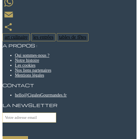
Message
WhatsApp
Email
art culinaire
les entrées
tables de fêtes
Partager
A PROPOS :
Qui sommes-nous ?
Notre histoire
Les cookies
Nos liens partenaires
Mentions légales
CONTACT
hello@CigalesGourmandes.fr
LA NEWSLETTER