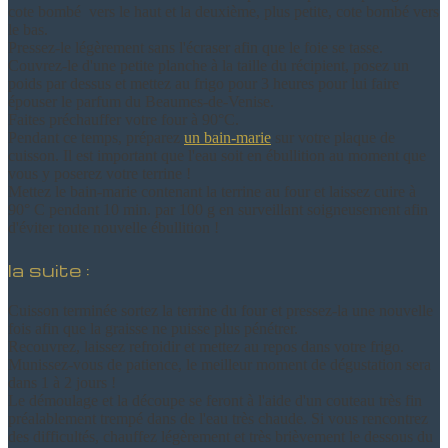
cote bombé vers le haut et la deuxième, plus petite, cote bombé vers
le bas.
Pressez-le légèrement sans l'écraser afin que le foie se tasse.
Couvrez-le d'une petite planche à la taille du récipient, posez un
poids par dessus et mettez au frigo pour 3 heures pour lui faire
épouser le parfum du Beaumes-de-Venise.
Faites préchauffer votre four à 90°C.
Pendant ce temps, préparez
un bain-marie
sur votre plaque de
cuisson. Il est important que l'eau soit en ébullition au moment que
vous y poserez votre terrine !
Mettez le bain-marie contenant la terrine au four et laissez cuire à
90° C pendant 10 min. par 100 g en surveillant soigneusement afin
d'éviter toute nouvelle ébullition !
la suite :
Cuisson terminée sortez la terrine du four et pressez-la une nouvelle
fois afin que la graisse ne puisse plus pénétrer.
Recouvrez, laissez refroidir et mettez au repos dans votre frigo.
Munissez-vous de patience, le meilleur moment de dégustation sera
dans 1 à 2 jours !
Le démoulage et la découpe se feront à l'aide d'un couteau très fin
préalablement trempé dans de l'eau très chaude. Si vous rencontrez
des difficultés, chauffez légèrement et très brièvement le dessous du