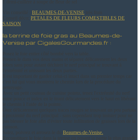
1 demi-cuillère à soupe de fleur de sel
Vin conseillé :
BEAUMES-DE-VENISE
très frais
Conseil déco:
PETALES DE FLEURS COMESTIBLES DE
SAISON
la terrine de foie gras au Beaumes-de-
Venise par CigalesGourmandes.fr :
Posez le foie entier côté bombé vers la table.
Prenez-le dans vos deux mains et séparez délicatement les deux
lobes sans pour autant déchirer le nerf principal se trouvant à
l'extrémité et unissant les deux parties.
Il est important de garder celui-ci intact dans un premier temps car
c'est lui qui vous montrera le chemin lors de la procédure du
nettoyage.
Avec un petit couteau de cuisine pointu, tenez l'extrémité du nerf
entre pouce et index en le tirant délicatement vers le haut en libérant
le chemin à l'aide de la pointe.
Ôtez délicatement quelques traces rouges se trouvant un peu partout
à proximité du nerf principal - sans cependant trop insister pour ne
pas blesser le foie afin d'éviter toute infiltration de graisses lors de la
cuisson.
Salez, poivrez et arrosez-le du
Beaumes-de-Venise.
Reconstituez le foie dans la terrine en posant la partie la plus grande