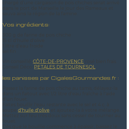
chargé d’une cargaison de pois chiches serait arrivé
dans le port de Marseille le jour des Rameaux et
sauva ainsi la région de la famine.
Vos ingrédients:
300 g de farine de pois chiche
15 cl d'huile d'olive
1 litre d'eau froide
sel fin
Vin conseillé:
CÔTE-DE-PROVENCE
rosé bien frais
Conseil Déco:
PETALES DE TOURNESOL
les panisses par CigalesGourmandes.fr :
Passez la farine de pois chiche au tamis, délayez-la
dans un faitout avec 1/2 litre d'eau fraîche à l'aide
d'un fouet.
Faites bouillir l'eau restante avec le sel et 4 c. à
soupe
d'huile d'olive
et ajoutez-la à votre mélange.
Mettez sur feu très doux sans cesser de tourner au
fouet.
Dès que le bouillie commence à épaissir, baissez le