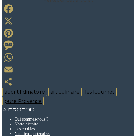
Facebook
X
Pinterest
Message
WhatsApp
Email
apéritif dînatoire
art culinaire
les légumes
Partager
pure Provence
A PROPOS :
Qui sommes-nous ?
Notre histoire
Les cookies
Nos liens partenaires