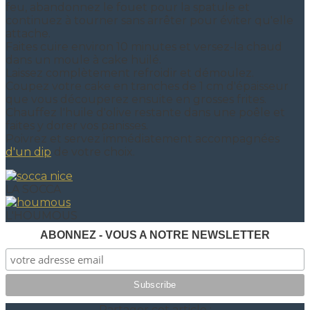
feu, abandonnez le fouet pour la spatule et
continuez à tourner sans arrêter pour éviter qu'elle
attache.
Faites cuire environ 10 minutes et versez-la chaud
dans un moule à cake huilé.
Laissez complètement refroidir et démoulez.
Coupez votre cake en tranches de 1 cm d'épaisseur
que vous découperez ensuite en grosses frites.
Chauffez l'huile d'olive restante dans une poêle et
faites y dorer vos panisses.
Poivrez et servez immédiatement accompagnées
d'un dip
de votre choix.
LA SOCCA
L'HOUMOUS
ABONNEZ - VOUS A NOTRE NEWSLETTER
Partager cet article :