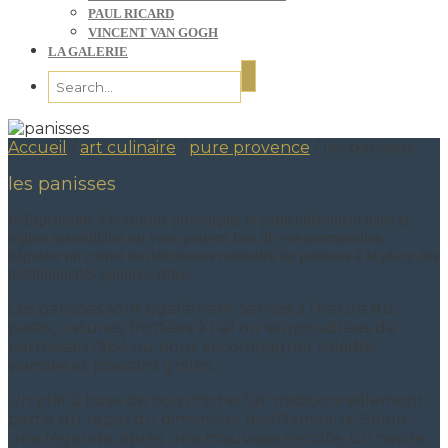
PAUL RICARD
VINCENT VAN GOGH
LA GALERIE
Accueil
/
art culinaire
/
pure provence
/
les panisses
les panisses
Indispensable à la cuisine provençale et particulièrement dans la
région marseillaise ou vous pouvez lors de vos promenades,
déguster un cornet de délicieuses rondelles de panisses à la place des
traditionnelles pommes frites.
Les panisses sont également servies à l'heure du
pastis, natures, frottées à l'ail ou saupoudrées de
parmesan râpé ou pour accompagner salades,
viandes et poissons grillés.
Un plat à base de pois chiche fait traditionnellement
partie du repas du dimanche des Rameaux. Selon
une légende, après une mauvaise récolte, un navire