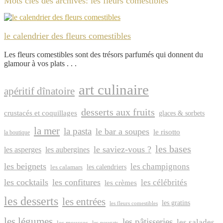
Mots clés des archives:
les fleurs comestibles
le calendrier des fleurs comestibles
Les fleurs comestibles sont des trésors parfumés qui donnent du
glamour à vos plats . . .
art culinaire
apéritif dînatoire
desserts aux fruits
crustacés et coquillages
glaces & sorbets
la mer
la pasta
le bar a soupes
le risotto
la boutique
les bases
le saviez-vous ?
les asperges
les aubergines
les beignets
les champignons
les calendriers
les calamars
les cocktails
les confitures
les célébrités
les crèmes
les desserts
les entrées
les gratins
les fleurs comestibles
les légumes
les pâtisseries
les salades
les mousses