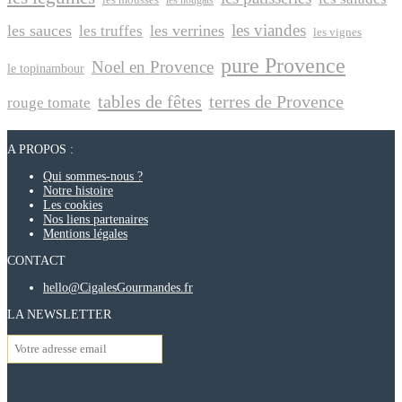
les nougats
les viandes
les sauces
les verrines
les truffes
les vignes
pure Provence
Noel en Provence
le topinambour
tables de fêtes
terres de Provence
rouge tomate
A PROPOS :
Qui sommes-nous ?
Notre histoire
Les cookies
Nos liens partenaires
Mentions légales
CONTACT
hello@CigalesGourmandes.fr
LA NEWSLETTER